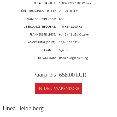
BELASTBARKEIT:
150 W RMS / 200 W max.
ÜBERTRAGUNGSBEREICH:
20 - 20.000 Hz
NOMINAL IMPEDANZ:
6 Ω
ÜBERGANGSFREQUENZ:
140 Hz / 2.200 Hz
FLANKENSTEILHEIT:
6 / 12 / 12 dB / Octave
ABMESSUNG (B/H/T):
15,6 / 102 / 32 cm
GARANTIE:
5 Jahre
DOWNLOAD:
Bedienungsanleitung
Paarpreis
658,00 EUR
In den Warenkorb
Linea-Heidelberg